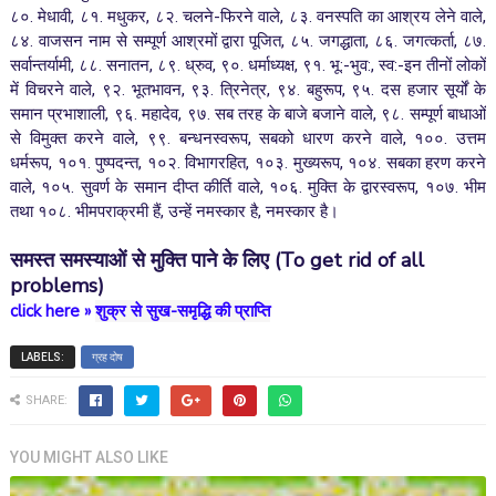
८०. मेधावी, ८१. मधुकर, ८२. चलने-फिरने वाले, ८३. वनस्पति का आश्रय लेने वाले,
८४. वाजसन नाम से सम्पूर्ण आश्रमों द्वारा पूजित, ८५. जगद्धाता, ८६. जगत्कर्ता, ८७.
सर्वान्तर्यामी, ८८. सनातन, ८९. ध्रुव, ९०. धर्माध्यक्ष, ९१. भू:-भुव:, स्व:-इन तीनों लोकों
में विचरने वाले, ९२. भूतभावन, ९३. त्रिनेत्र, ९४. बहुरूप, ९५. दस हजार सूर्यों के
समान प्रभाशाली, ९६. महादेव, ९७. सब तरह के बाजे बजाने वाले, ९८. सम्पूर्ण बाधाओं
से विमुक्त करने वाले, ९९. बन्धनस्वरूप, सबको धारण करने वाले, १००. उत्तम
धर्मरूप, १०१. पुष्पदन्त, १०२. विभागरहित, १०३. मुख्यरूप, १०४. सबका हरण करने
वाले, १०५. सुवर्ण के समान दीप्त कीर्ति वाले, १०६. मुक्ति के द्वारस्वरूप, १०७. भीम
तथा १०८. भीमपराक्रमी हैं, उन्हें नमस्कार है, नमस्कार है।
समस्त समस्याओं से मुक्ति पाने के लिए
(
To get rid of all
problems)
click here
»
शुक्र से सुख-समृद्धि की प्राप्ति
LABELS:
ग्रह दोष
SHARE:
YOU MIGHT ALSO LIKE