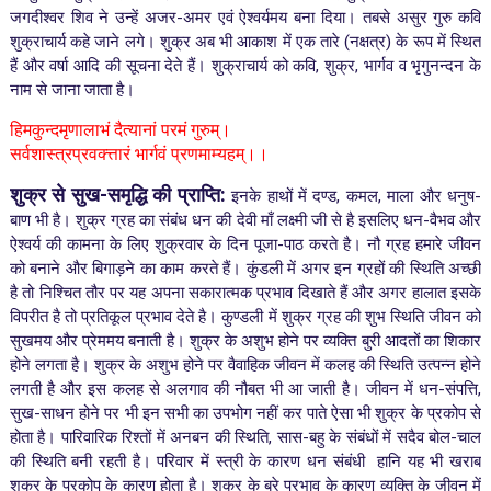
जगदीश्वर शिव ने उन्हें अजर-अमर एवं ऐश्वर्यमय बना दिया। तबसे असुर गुरु कवि
शुक्राचार्य कहे जाने लगे। शुक्र अब भी आकाश में एक तारे (नक्षत्र) के रूप में स्थित
हैं और वर्षा आदि की सूचना देते हैं। शुक्राचार्य को कवि, शुक्र, भार्गव व भृगुनन्दन के
नाम से जाना जाता है।
हिमकुन्दमृणालाभं दैत्यानां परमं गुरुम्।
सर्वशास्त्रप्रवक्त्तारं भार्गवं प्रणमाम्यहम्।।
शुक्र से सुख-समृद्धि की प्राप्ति:
इनके हाथों में दण्ड, कमल, माला और धनुष-
बाण भी है। शुक्र ग्रह का संबंध धन की देवी माँ लक्ष्मी जी से है इसलिए धन-वैभव और
ऐश्वर्य की कामना के लिए शुक्रवार के दिन पूजा-पाठ करते है। नौ ग्रह हमारे जीवन
को बनाने और बिगाड़ने का काम करते हैं। कुंडली में अगर इन ग्रहों की स्थिति अच्छी
है तो निश्चित तौर पर यह अपना सकारात्मक प्रभाव दिखाते हैं और अगर हालात इसके
विपरीत है तो प्रतिकूल प्रभाव देते है। कुण्डली में शुक्र ग्रह की शुभ स्थिति जीवन को
सुखमय और प्रेममय बनाती है। शुक्र के अशुभ होने पर व्यक्ति बुरी आदतों का शिकार
होने लगता है। शुक्र के अशुभ होने पर वैवाहिक जीवन में कलह की स्थिति उत्पन्न होने
लगती है और इस कलह से अलगाव की नौबत भी आ जाती है।
जीवन में धन-संपत्ति,
सुख-साधन होने पर भी इन सभी का उपभोग नहीं कर पाते ऐसा भी शुक्र के प्रकोप से
होता है। पारिवारिक रिश्तों में अनबन की स्थिति, सास-बहु के संबंधों में सदैव बोल-चाल
की स्थिति बनी रहती है। परिवार में स्त्री के कारण धन संबंधी हानि यह भी खराब
शुक्र के प्रकोप के कारण होता है।
शुक्र के बुरे प्रभाव के कारण व्यक्ति के जीवन में