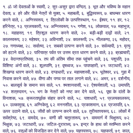
१. ॐ जो देवताओं के स्वामी, २. सुर-असुर द्वारा वन्दित, ३. भूत और भविष्य के महान
देवता, ४. हरे और पीले नेत्रों से युक्त, ५. महाबली, ६. बुद्धिस्वरूप, ७. बाघम्बर धारण
करने वाले, ८. अग्निस्वरूप, ९. त्रिलोकी के उत्पत्तिस्थान, १०. ईश्वर, ११. हर, १२.
हरिनेत्र, १३. प्रलयकारी, १४. अग्निस्वरूप, १५. गणेश, १६. लोकपाल, १७. महाभुज,
१८. महाहस्त, १९. त्रिशूल धारण करने वाले, २०. बड़ी-बड़ी दाढ़ों वाले, २१.
कालस्वरूप, २२. महेश्वर, २३. अविनाशी, २४. कालरूपी, २५. नीलकण्ठ, २६. महोदर,
२७. गणाध्यक्ष, २८. सर्वात्मा, २९. सबको उत्पन्न करने वाले, ३०. सर्वव्यापी, ३१. मृत्यु
को हटाने वाले, ३२. पारियात्र पर्वत पर उत्तम व्रत धारण करने वाले, ३३. ब्रह्मचारी,
३४. वेदान्तप्रतिपाद्य, ३५. तप की अंतिम सीमा तक पहुंचने वाले, ३६. पशुपति, ३७.
विशिष्ट अंगों वाले, ३८. शूलपाणि, ३९. वृषध्वज, ४०. पापापहारी, ४१. जटाधारी, ४२.
शिखण्ड धारण करने वाले, ४३. दण्डधारी, ४४. महायशस्वी, ४५. भूतेश्वर, ४६. गुहा में
निवास करने वाले, ४७. वीणा और पणव पर ताल लगाने वाले, ४८. अमर, ४९. दर्शनीय,
५०. बालसूर्य के समान रूप वाले, ५१. श्मशानवासी, ५२. ऐश्वर्यशाली, ५३. उमापति,
५४. शत्रुदमन, ५५. भग के नेत्रों को नष्ट कर देने वाले, ५६. पूषा के दांतों के
विनाशक, ५७. क्रूरतापूर्वक संहार करने वाले, ५८. पाशधारी, ५९. प्रलयकालरूप,
६०. उल्कामुख, ६१. अग्निकेतु, ६२. मननशील, ६३. प्रकाशमान, ६४. प्रजापति, ६५.
ऊपर उठाने वाले, ६६. जीवों को उत्पन्न करने वाले, ६७. तुरीयतत्त्वरूप, ६८. लोकों में
सर्वश्रेष्ठ, ६९. वामदेव, ७०. वाणी की चतुरतारूप, ७१. वाममार्ग में भिक्षुरूप, ७२.
भिक्षुक, ७३. जटाधारी, ७४. जटिल-दुराराध्य, ७५. इन्द्र के हाथ को स्तम्भित करने
वाले, ७६. वसुओं को विजडित कर देने वाले, ७७. यज्ञस्वरूप, ७८. यज्ञकर्ता, ७९. काल,