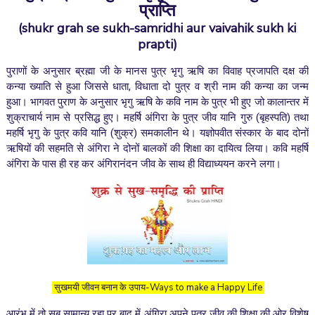
प्राप्ति
(shukr grah se sukh-samridhi aur vaivahik sukh ki
prapti)
पुराणों के अनुसार ब्रह्मा जी के मानस पुत्र भृगु ऋषि का विवाह प्रजापति दक्ष की
कन्या ख्याति से हुआ जिससे धाता, विधाता दो पुत्र व श्री नाम की कन्या का जन्म
हुआ। भागवत पुराण के अनुसार भृगु ऋषि के कवि नाम के पुत्र भी हुए जो कालान्तर में
शुक्राचार्य नाम से प्रसिद्ध हुए। महर्षि अंगिरा के पुत्र जीव यानि गुरु (बृहस्पति) तथा
महर्षि भृगु के पुत्र कवि यानि (शुक्र) समकालीन थे। यज्ञोपवीत संस्कार के बाद दोनों
ऋषियों की सहमति से अंगिरा ने दोनों बालकों की शिक्षा का दायित्व लिया। कवि महर्षि
अंगिरा के पास ही रह कर अंगिरानंदन जीव के साथ ही विद्याध्ययन करने लगा।
सुखमयी जीवन बनान के उपाय-
Ways to make a Happy Life
आरंभ में तो सब सामान्य रहा पर बाद में अंगिरा अपने पुत्र जीव की शिक्षा की ओर विशेष