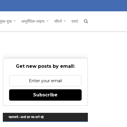
सुख-दुख
आयुर्वेदिक-लाइफ
सौंदर्य
दवाएं
Get new posts by email:
Subscribe
सक्षमबनो—आओ हम सब आगे बढ़े