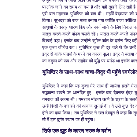
अर्जुन ने जब ये व्यास ऋषि को बताया तब उन्होंने कहा कि जिस उद
परलोक जाने का समय आ गया है और यही तुम्हारे लिए सही है। 
पूरी बात महाराज युधिष्ठिर को बता दी। महर्षि वेदव्यास क
किया। सुभद्रा को राज माता बनाया गया क्योंकि राजा परीक्षित
साधुओं के वस्त्र धारण किए और स्वर्ग जाने के लिए निकल पड़े,
यात्रा करते-करते पांडव चलते रहे।
यात्रा करते-करते पांड
दिखाई पड़ा। इसके बाद उन्होंने सुमेरु पर्वत के दर्शन किए 
एक कुत्ता जीवित रहा। युधिष्ठिर कुछ ही दूर चले थे कि उन्हे
इंद्र से बाकि पांडवो के मरने का कारण पूछा। इंद्र ने बताया
का नकुल को रूप और सहदेव को बुद्धि पर घमंड था इसके कारण 
युधिष्ठिर के साथ-साथ चाचा-विदुर भी पहुँचे स्वर्ग
युधिष्ठिर ने कहा कि यह कुत्ता मेरे साथ ही जायेगा इसने मेर
सद्भावना रखने पर आनंदित हुए। इसके बाद देवराज इंद्र युध
यमराज की आत्मा थी। यमराज मांडव्य ऋषि के श्राप के चलते विद
उन्हें किसी के कराहने की आवाज सुनाई दी। वे उसे कुछ देर वह
होने का दावा किया। तब युधिष्ठिर ने उस देवदूत से कहा कि तु
तो मैं इस दुर्गम स्थान पर ही रहूंगा।
सिर्फ एक झूठ के कारण नरक के दर्शन