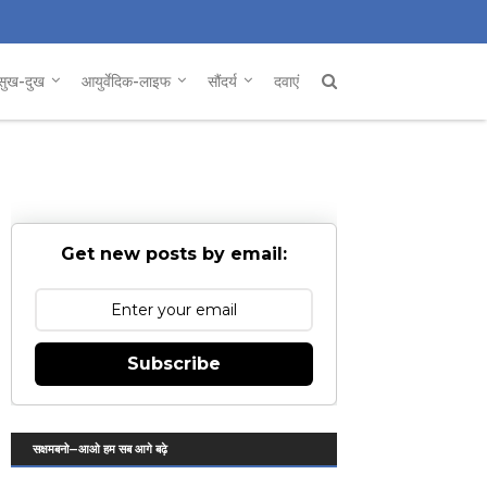
सुख-दुख
आयुर्वेदिक-लाइफ
सौंदर्य
दवाएं
Get new posts by email:
Subscribe
सक्षमबनो—आओ हम सब आगे बढ़े