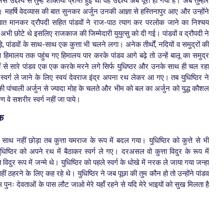
्देश्य से तुम्हे शक्तिया प्राप्त हुई थी वह उद्देश्य अब पूरा हो गया है। अब तुम्हारे
महर्षि वेदव्यास की बात सुनकर अर्जुन उनकी आज्ञा से हस्तिनापुर आए और उन्होंने
ी बात मानकर द्रौपदी सहित पांडवों ने राज-पाठ त्याग कर परलोक जाने का निश्चय
 अभी छोटे थे इसलिए राजकाज की जिम्मेदारी युयुत्सु को दी गई। पांडवों व द्रौपदी ने
 पांडवों के साथ-साथ एक कुत्ता भी चलने लगा। अनेक तीर्थों, नदियों व समुद्रों की
व हिमालय तक पहुंच गए हिमालय पार करके पांडव आगे बढ़े तो उन्हें बालू का समुद्र
वहीं से सारे पांडव एक एक करके मरने लगे सिर्फ युधिष्ठर और उनके साथ ही चल रहा
ं स्वर्ग ले जाने के लिए स्वयं देवराज इंद्र अपना रथ लेकर आ गए। तब युधिष्ठिर ने
 की पांचाली अर्जुन से ज्यादा मोह के चलते और भीम को बल का अर्जुन को युद्ध कौशल
वे सशरीर स्वर्ग नहीं जा पाये।
लोक
ा साथ नहीं छोड़ा तब कुत्ता यमराज के रूप में बदल गया। युधिष्ठिर को कुत्ते से भी
िष्ठिर को अपने रथ में बैठाकर स्वर्ग ले गए। दरअसल वो कुत्ता विदुर के रूप में
ुर रूप में जन्मे थे। युधिष्ठिर को पहले स्वर्ग के धोखे में नरक ले जाया गया जन्हा
ीं ठहरने के लिए कह रहे थे। युधिष्ठिर ने जब पूछा की तुम कौन हो तो उन्होंने पांडव
म पुनः देवताओं के पास लौट जाओ मेरे यहाँ रहने से यदि मेरे भाइयों को सुख मिलता है