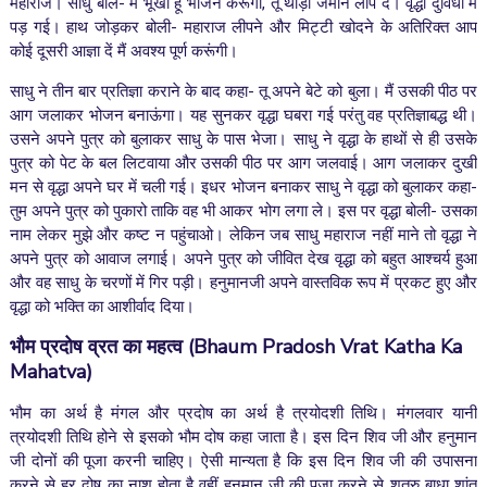
महाराज। साधु बोले- मैं भूखा हूँ भोजन करूंगा, तू थोड़ी जमीन लीप दे। वृद्धा दुविधा में
पड़ गई। हाथ जोड़कर बोली- महाराज लीपने और मिट्टी खोदने के अतिरिक्त आप
कोई दूसरी आज्ञा दें मैं अवश्य पूर्ण करूंगी।
साधु ने तीन बार प्रतिज्ञा कराने के बाद कहा- तू अपने बेटे को बुला। मैं उसकी पीठ पर
आग जलाकर भोजन बनाऊंगा। यह सुनकर वृद्धा घबरा गई परंतु वह प्रतिज्ञाबद्ध थी।
उसने अपने पुत्र को बुलाकर साधु के पास भेजा। साधु ने वृद्धा के हाथों से ही उसके
पुत्र को पेट के बल लिटवाया और उसकी पीठ पर आग जलवाई। आग जलाकर दुखी
मन से वृद्धा अपने घर में चली गई। इधर भोजन बनाकर साधु ने वृद्धा को बुलाकर कहा-
तुम अपने पुत्र को पुकारो ताकि वह भी आकर भोग लगा ले। इस पर वृद्धा बोली- उसका
नाम लेकर मुझे और कष्ट न पहुंचाओ। लेकिन जब साधु महाराज नहीं माने तो वृद्धा ने
अपने पुत्र को आवाज लगाई। अपने पुत्र को जीवित देख वृद्धा को बहुत आश्चर्य हुआ
और वह साधु के चरणों में गिर पड़ी। हनुमानजी अपने वास्तविक रूप में प्रकट हुए और
वृद्धा को भक्ति का आशीर्वाद दिया।
भौम प्रदोष
व्रत
का महत्व
(Bhaum Pradosh Vrat Katha Ka
Mahatva)
भौम का अर्थ है मंगल और प्रदोष का अर्थ है त्रयोदशी तिथि। मंगलवार यानी
त्रयोदशी तिथि होने से इसको भौम दोष कहा जाता है। इस दिन शिव जी और हनुमान
जी दोनों की पूजा करनी चाहिए। ऐसी मान्यता है कि इस दिन शिव जी की उपासना
करने से हर दोष का नाश होता है वहीं हनुमान जी की पूजा करने से शत्रु बाधा शांत