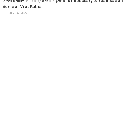
जरूरी है सावन सोमवार व्रत कथा पढ़ना-It is necessary to read Sawan
Somwar Vrat Katha
JULY 16, 2022