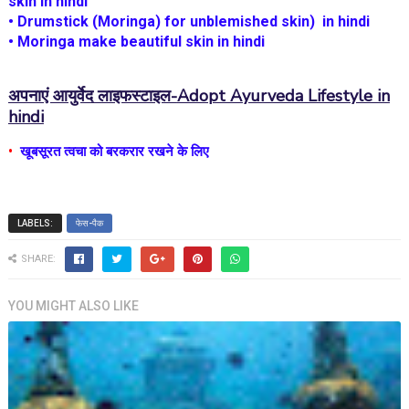
skin
in hindi
•
Drumstick (Moringa) for unblemished skin)
in hindi
•
Moringa make beautiful skin
in hindi
अपनाएं आयुर्वेद लाइफस्टाइल-
Adopt Ayurveda Lifestyle in
hindi
•
खूबसूरत त्वचा को बरकरार रखने के लिए
LABELS:
फेस-पैक
SHARE:
YOU MIGHT ALSO LIKE