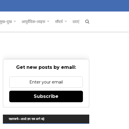
सुख-दुख
आयुर्वेदिक-लाइफ
सौंदर्य
दवाएं
Get new posts by email:
Subscribe
सक्षमबनो—आओ हम सब आगे बढ़े