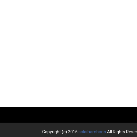
Copyright (c) 2016
sakshambano
All Rights Rese