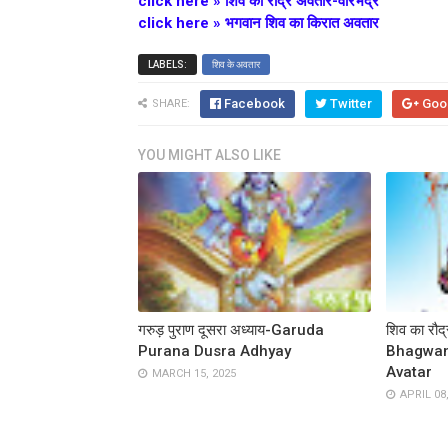
click here » शिव का रौद्र अवतार-वीरभद्र
click here »
भगवान शिव का किरात अवतार
LABELS:
शिव के अवतार
Facebook
Twitter
Goo
SHARE:
YOU MIGHT ALSO LIKE
गरुड़ पुराण दूसरा अध्याय-Garuda
शिव का रौद
Purana Dusra Adhyay
Bhagwan
Avatar
MARCH 15, 2025
APRIL 08