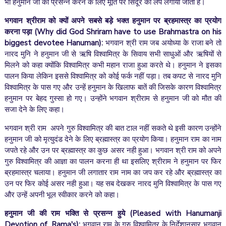
भी हनुमान जी को प्रसन्न करने के लिए मूर्ति पर सिंदूर का लेप लगाया जाता है।
भगवान श्रीराम को क्यों अपने सबसे बड़े भक्त हनुमान पर ब्रहमास्त्र का प्रयोग
करना पड़ा
(Why did God Shriram have to use Brahmastra on his
biggest devotee Hanuman):
भगवान श्री राम जब अयोध्या के राजा बने तो
नारद मुनि ने हनुमान जी से ऋषि विश्वामित्र के सिवाय सभी साधुओं और ऋषियों से
मिलने को कहा क्योंकि विश्वामित्र कभी महान राजा हुआ करते थे। हनुमान ने इसका
पालन किया लेकिन इससे विश्वामित्र को कोई फर्क नहीं पड़ा। तब कपट से नारद मुनि
विश्वामित्र के पास गए और उन्हें हनुमान के खिलाफ बातें की जिसके कारण विश्वामित्र
हनुमान पर बेहद गुस्सा हो गए।
उन्होंने भगवान श्रीराम से हनुमान जी को मौत की
सजा देने के लिए कहा।
भगवान श्री राम अपने गुरु विश्वामित्र की बात टाल नहीं सकते थे इसी कारण उन्होंने
हनुमान जी को मृत्युदंड देने के लिए ब्रह्मास्त्र का प्रयोग किया। हनुमान राम का नाम
जपते रहे और उन पर ब्रह्मास्त्र का कुछ असर नही हुआ। भगवान श्री राम को अपने
गुरु विश्वामित्र की आज्ञा का पालन करना ही था इसलिए श्रीराम ने हनुमान पर फिर
ब्रहमास्त्र चलाया। हनुमान जी लगातार राम नाम का जप कर रहे और ब्रह्मास्त्र का
उन पर फिर कोई असर नही हुआ। यह सब देखकर नारद मुनि विश्वामित्र के पास गए
और उन्हें अपनी भूल स्वीकार करने को कहा।
हनुमान जी की राम भक्ति से प्रसन्न हुये
(Pleased with Hanumanji
Devotion of Rama's):
भगवान राम के गुरु विश्वामित्र के निर्देशानुसार भगवान