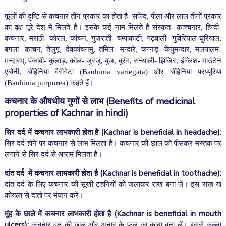
फूलों की दृष्टि से कचनार तीन प्रकार का होता है- सफेद, पीला और लाल तीनों प्रकार
का वृक्ष पूरे देश में मिलते है। इसके कई नाम मिलते हैं संस्कृत- काश्चनार, हिन्दी-
कचनार, मराठी- कोरल, कांचन, गुजराती- चम्पाकांटी, गढ़वाली- गुविरियाल-घुरियाल,
बंगला- कांचन, तेलुगू- देवकांचनमु, तमिल- मन्दारे, कन्नड़- केंयुमन्दार, मलयालम-
मन्दारम्, पंजाबी- कुलाड़, कोल- जुरजु, बुज, बुरंग, सन्थाली- झिंजिर, इंग्लिश- माउंटेन
एबोनी, बॉहिनिया वैरीगेटा (Bauhinia variegata) और बॉहिनिया परप्यूरिया
(Bauhinia purpurea) कहते हैं।
कचनार के औषधीय गुणों से लाभ
(Benefits of medicinal
properties of Kachnar in hindi)
सिर दर्द में कचनार लाभकारी होता है
(Kachnar is beneficial in headache):
सिर दर्द होने पर कचनार से लाभ मिलता है। कचनार की छाल को पीसकर मस्तक पर
लगाने से सिर दर्द से आराम मिलता है।
दांत दर्द में कचनार लाभकारी होता है
(Kachnar is beneficial in toothache):
दांत दर्द के लिए कचनार की सूखी टहनियों को जलाकर राख बना लें। इस राख या
कोयला से दांतों पर मंजन करें।
मुंह के छाले में कचनार लाभकारी होता है
(Kachnar is beneficial in mouth
ulcers)
:
कचनार वृक्ष की छाल और अनार के फूल का काढ़ा बना लें। इससे कुल्ला